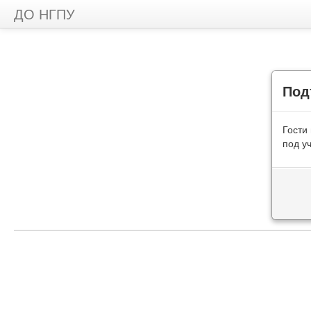
ДО НГПУ
Под
Гости
под у