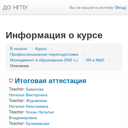
ДО НГПУ
Вы не вошли в систему (
Вход
)
Информация о курсе
В начало
→
Курсы
→
Профессиональная переподготовка
→
Менеджмент в образовании (540 ч.)
→
ИА в МвО
→
Описание
Итоговая аттестация
Teacher:
Баканова
Наталья Викторовна
Teacher:
Журавлева
Наталья Николаевна
Teacher:
Кохан Наталья
Владимировна
Teacher:
Кучеревская