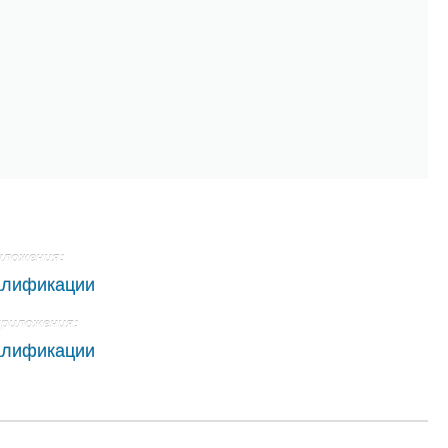
иложения:
алификации
приложения:
алификации