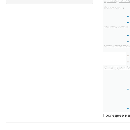
1) на одного 
договоры:
-
-
контракты:
-
-
муниципальн
-
-
2) на двух и
-
-
Последнее из