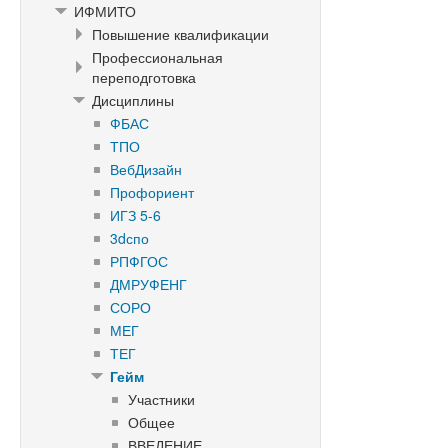
ИФМИТО
Повышение квалификации
Профессиональная
переподготовка
Дисциплины
ФБАС
ТПО
ВебДизайн
Профориент
ИГЗ 5-6
3dспо
РПФГОС
ДМРУФЕНГ
СОРО
МЕГ
ТЕГ
Гейм
Участники
Общее
ВВЕДЕНИЕ