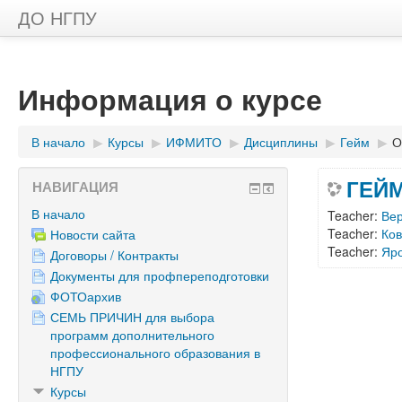
ДО НГПУ
Информация о курсе
В начало
▶︎
Курсы
▶︎
ИФМИТО
▶︎
Дисциплины
▶︎
Гейм
▶︎
О
ГЕЙ
НАВИГАЦИЯ
В начало
Teacher:
Ве
Teacher:
Ко
Новости сайта
Teacher:
Яро
Договоры / Контракты
Документы для профпереподготовки
ФОТОархив
СЕМЬ ПРИЧИН для выбора
программ дополнительного
профессионального образования в
НГПУ
Курсы