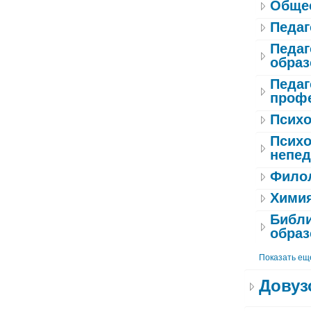
Общес
Педаг
Педаг
образ
Педаг
профе
Психо
Психо
непед
Филол
Хими
Библи
образ
Показать ещ
Довуз