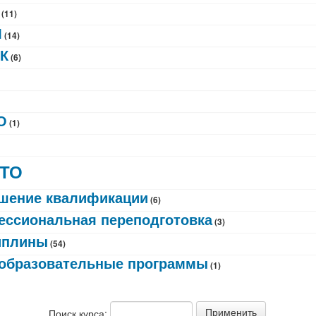
(11)
М
(14)
К
(6)
О
(1)
ТО
шение квалификации
(6)
ссиональная переподготовка
(3)
иплины
(54)
образовательные программы
(1)
Поиск курса: