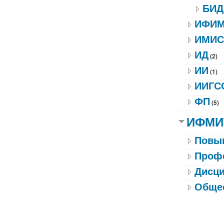
БИД
ИФИ
ИМИС
ИД
(2)
ИИ
(1)
ИИГС
ФП
(5)
ИФМИ
Повы
Профе
Дисц
Обще