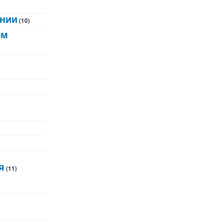
ании
(10)
ом
я
(11)