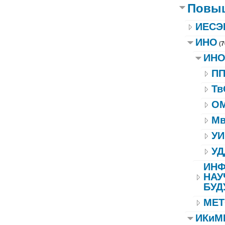
Повыш
ИЕСЭ
ИНО
(7
ИНО
П
Тв
О
М
У
У
ИНФ
НАУ
БУД
МЕТ
ИКиМ