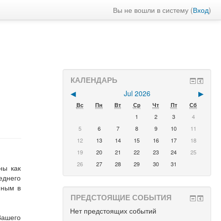
Вы не вошли в систему (
Вход
)
КАЛЕНДАРЬ
◀︎
Jul 2026
▶︎
Вс
Пн
Вт
Ср
Чт
Пт
Сб
1
2
3
4
5
6
7
8
9
10
11
12
13
14
15
16
17
18
19
20
21
22
23
24
25
26
27
28
29
30
31
ны как
еднего
нным в
ПРЕДСТОЯЩИЕ СОБЫТИЯ
Нет предстоящих событий
Вашего