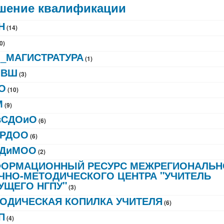
ение квалификации
Н
(14)
0)
_МАГИСТРАТУРА
(1)
ПВШ
(3)
О
(10)
М
(9)
вСДОиО
(6)
ИРДОО
(6)
ДДиМОО
(2)
ОРМАЦИОННЫЙ РЕСУРС МЕЖРЕГИОНАЛЬН
ЧНО-МЕТОДИЧЕСКОГО ЦЕНТРА "УЧИТЕЛЬ
УЩЕГО НГПУ"
(3)
ОДИЧЕСКАЯ КОПИЛКА УЧИТЕЛЯ
(6)
П
(4)