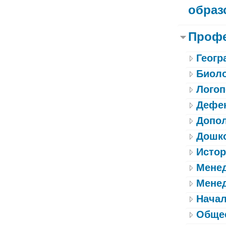
образ
Профе
Геогр
Биоло
Логоп
Дефе
Допол
Дошко
Истор
Менед
Менед
Начал
Обще