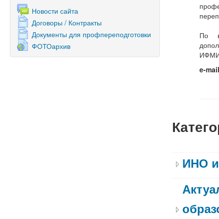
профе
Новости сайта
переп
Договоры / Контракты
Документы для профпереподготовки
По в
допол
ФОТОархив
ИФМИ
e-mai
Катего
ИНО 
Актуа
образ